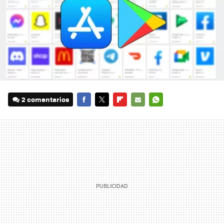
2 comentarios
FACEBOOK
TWITTER
FLIPBOARD
E-
WHATSAPP
MAIL