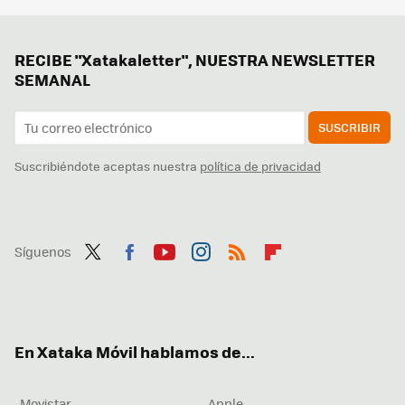
RECIBE "Xatakaletter", NUESTRA NEWSLETTER
SEMANAL
SUSCRIBIR
Suscribiéndote aceptas nuestra
política de privacidad
Síguenos
Twit
Fac
You
Inst
RSS
Flip
ter
ebo
tub
agr
boa
ok
e
am
rd
En Xataka Móvil hablamos de...
Movistar
Apple