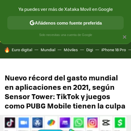
Ya puedes ver más de Xataka Movil en Google
CONECTIVIDAD
MÓVIL Y SOCIEDAD
APLICACIONES
COM
Añádenos como fuente preferida
Solo necesitas una cuenta de Google
×
HOY SE HABLA DE
Euro digital
Mundial
Móviles
Digi
iPhone 18 Pro
Nuevo récord del gasto mundial
en aplicaciones en 2021, según
Sensor Tower: TikTok y juegos
como PUBG Mobile tienen la culpa