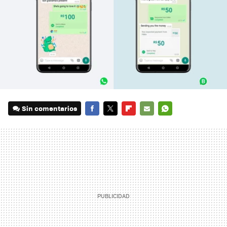
Sin comentarios
FACEBOOK
TWITTER
FLIPBOARD
E-
WHATSAPP
MAIL