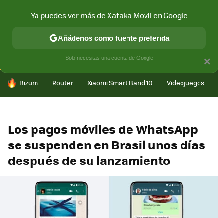
Ya puedes ver más de Xataka Movil en Google
CONECTIVIDAD
MÓVIL Y SOCIEDAD
APLICACIONES
COM
Añádenos como fuente preferida
Solo necesitas una cuenta de Google
×
HOY SE HABLA DE
Bizum
Router
Xiaomi Smart Band 10
Videojuegos
Los pagos móviles de WhatsApp
se suspenden en Brasil unos días
después de su lanzamiento