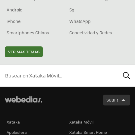
Android
5g
iPhone
WhatsApp
Smartphones Chinos
Conectividad y Redes
VER MÁS TEMAS
BUSCA
SUBIR
Xataka
Xataka Móvil
Applesfera
Xataka Smart Home