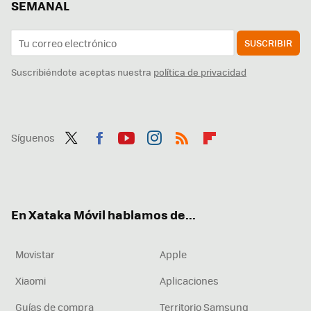
SEMANAL
SUSCRIBIR
Suscribiéndote aceptas nuestra
política de privacidad
Síguenos
Twit
Fac
You
Inst
RSS
Flip
ter
ebo
tub
agr
boa
ok
e
am
rd
En Xataka Móvil hablamos de...
Movistar
Apple
Xiaomi
Aplicaciones
Guías de compra
Territorio Samsung