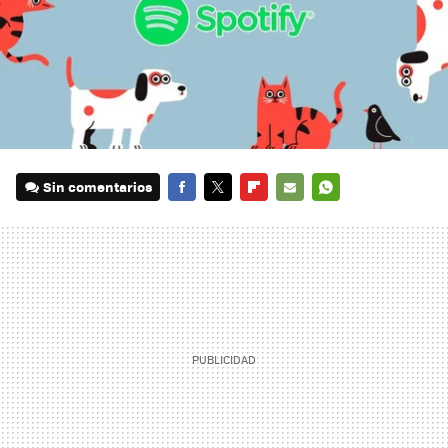
Sin comentarios
FACEBOOK
TWITTER
FLIPBOARD
E-
WHATSAPP
MAIL