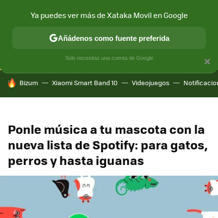
Ya puedes ver más de Xataka Movil en Google
CONECTIVIDAD
MÓVIL Y SOCIEDAD
APLICACIONES
COM
Añádenos como fuente preferida
Solo necesitas una cuenta de Google
×
HOY SE HABLA DE
Bizum
Xiaomi Smart Band 10
Videojuegos
Notificaci
Ponle música a tu mascota con la
nueva lista de Spotify: para gatos,
perros y hasta iguanas