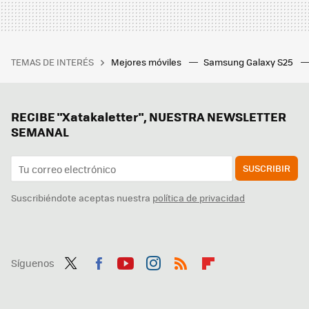
TEMAS DE INTERÉS
Mejores móviles
Samsung Galaxy S25
RECIBE "Xatakaletter", NUESTRA NEWSLETTER
SEMANAL
SUSCRIBIR
Suscribiéndote aceptas nuestra
política de privacidad
Síguenos
Twit
Fac
You
Inst
RSS
Flip
ter
ebo
tub
agr
boa