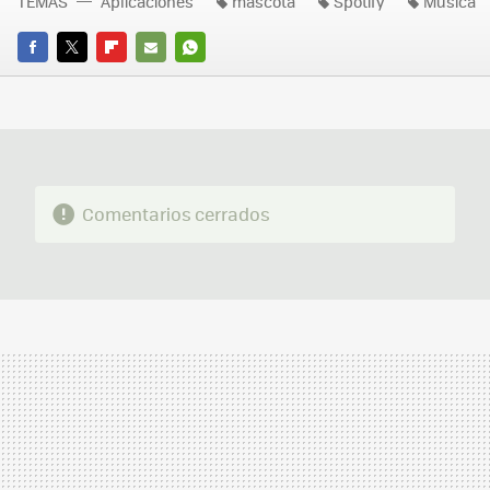
TEMAS
Aplicaciones
mascota
Spotify
Musica
FACEBOOK
TWITTER
FLIPBOARD
E-
WHATSAPP
MAIL
Comentarios cerrados