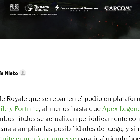
ía Nieto
tle Royale que se reparten el podio en platafo
e y Fortnite
, al menos hasta que
Apex Legends
mbos títulos se actualizan periódicamente con
ara a ampliar las posibilidades de juego, y si
rtnite empezó a romperse
para ir abriendo boc