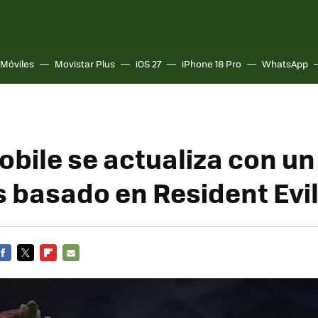
Móviles
Movistar Plus
iOS 27
iPhone 18 Pro
WhatsApp
bile se actualiza con u
 basado en Resident Evil
FACEBOOK
TWITTER
FLIPBOARD
E-
MAIL