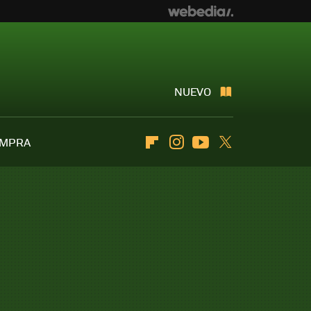
NUEVO
OMPRA
Flipboard
Instagram
Youtube
Twitter