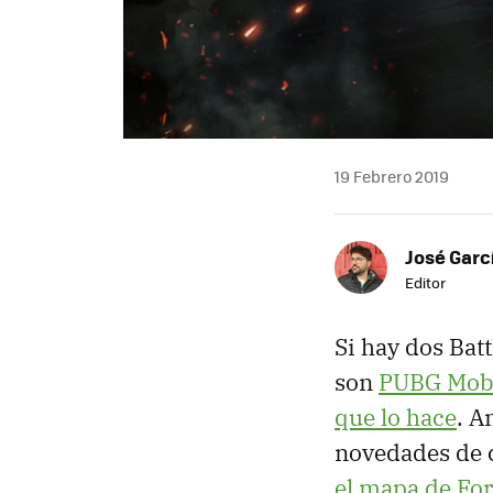
19 Febrero 2019
José Garc
Editor
Si hay dos Bat
son
PUBG Mobil
que lo hace
. A
novedades de c
el mapa de Fo