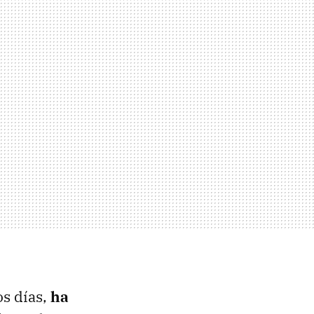
os días,
ha