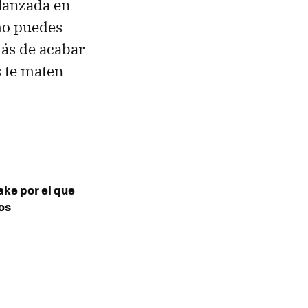
 lanzada en
mo puedes
más de acabar
s te maten
make por el que
os