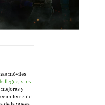
rmas móviles
 llegue, si es
 mejoras y
 recientemente
a de la nueva