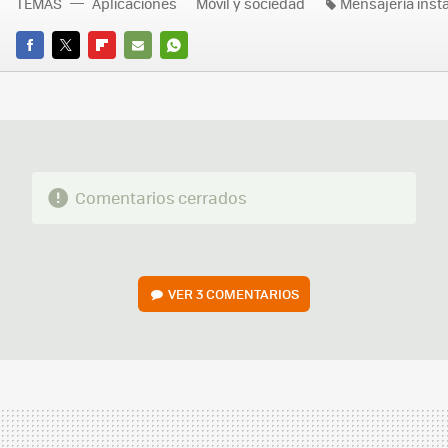
TEMAS
Aplicaciones
Móvil y sociedad
Mensajería inst
FACEBOOK
TWITTER
FLIPBOARD
E-
WHATSAPP
MAIL
Comentarios cerrados
VER
3 COMENTARIOS