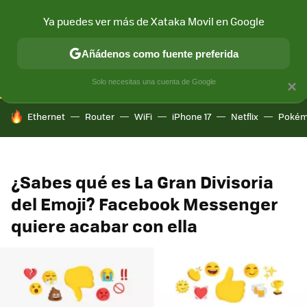
Ya puedes ver más de Xataka Movil en Google
CONECTIVIDAD
MÓVIL Y SOCIEDAD
APLICACIONES
COM
Añádenos como fuente preferida
Solo necesitas una cuenta de Google
×
HOY SE HABLA DE
Ethernet
Router
WiFi
iPhone 17
Netflix
Pokém
¿Sabes qué es La Gran Divisoria
del Emoji? Facebook Messenger
quiere acabar con ella