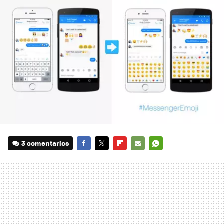
3 comentarios
FACEBOOK
TWITTER
FLIPBOARD
E-
WHATSAPP
MAIL