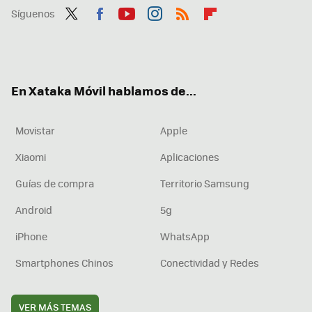
Síguenos
Twit
Fac
You
Inst
RSS
Flip
ter
ebo
tub
agr
boa
ok
e
am
rd
En Xataka Móvil hablamos de...
Movistar
Apple
Xiaomi
Aplicaciones
Guías de compra
Territorio Samsung
Android
5g
iPhone
WhatsApp
Smartphones Chinos
Conectividad y Redes
VER MÁS TEMAS