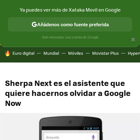
Ya puedes ver más de Xataka Movil en Google
CONECTIVIDAD
MÓVIL Y SOCIEDAD
APLICACIONES
COM
Añádenos como fuente preferida
Solo necesitas una cuenta de Google
×
HOY SE HABLA DE
Euro digital
Mundial
Móviles
Movistar Plus
Hyper
Sherpa Next es el asistente que
quiere hacernos olvidar a Google
Now