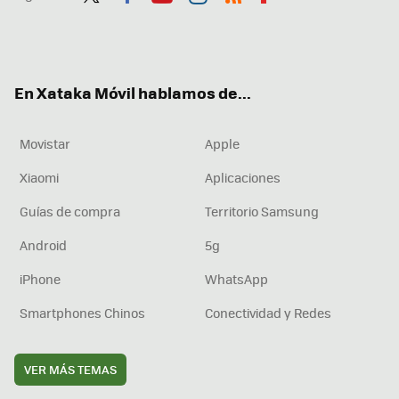
Twit
Fac
You
Inst
RSS
Flip
ter
ebo
tub
agr
boa
ok
e
am
rd
En Xataka Móvil hablamos de...
Movistar
Apple
Xiaomi
Aplicaciones
Guías de compra
Territorio Samsung
Android
5g
iPhone
WhatsApp
Smartphones Chinos
Conectividad y Redes
VER MÁS TEMAS