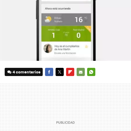
4 comentarios
FACEBOOK
TWITTER
FLIPBOARD
E-
WHATSAPP
MAIL