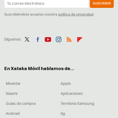
SUSCRIBIR
Suscribiéndote aceptas nuestra
política de privacidad
Síguenos
Twit
Fac
You
Inst
RSS
Flip
ter
ebo
tub
agr
boa
ok
e
am
rd
En Xataka Móvil hablamos de...
Movistar
Apple
Xiaomi
Aplicaciones
Guías de compra
Territorio Samsung
Android
5g