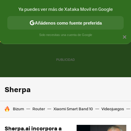
Ya puedes ver más de Xataka Movil en Google
CONECTIVIDAD
MÓVIL Y SOCIEDAD
APLICACIONES
COM
Añádenos como fuente preferida
Solo necesitas una cuenta de Google
×
Sherpa
HOY SE HABLA DE
Bizum
Router
Xiaomi Smart Band 10
Videojuegos
Sherpa.ai incorpora a