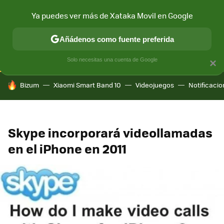
Ya puedes ver más de Xataka Movil en Google
CONECTIVIDAD
MÓVIL Y SOCIEDAD
APLICACIONES
COM
Añádenos como fuente preferida
Solo necesitas una cuenta de Google
×
HOY SE HABLA DE
Bizum
Xiaomi Smart Band 10
Videojuegos
Notificaci
Skype incorporará videollamadas
en el iPhone en 2011