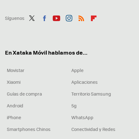
Síguenos
Twit
Fac
You
Inst
RSS
Flip
ter
ebo
tub
agr
boa
ok
e
am
rd
En Xataka Móvil hablamos de...
Movistar
Apple
Xiaomi
Aplicaciones
Guías de compra
Territorio Samsung
Android
5g
iPhone
WhatsApp
Smartphones Chinos
Conectividad y Redes