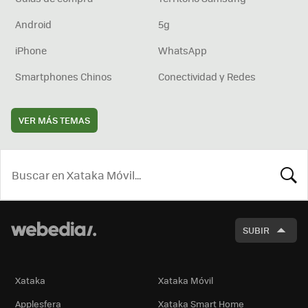
Android
5g
iPhone
WhatsApp
Smartphones Chinos
Conectividad y Redes
VER MÁS TEMAS
BUSCA
SUBIR
Xataka
Xataka Móvil
Applesfera
Xataka Smart Home