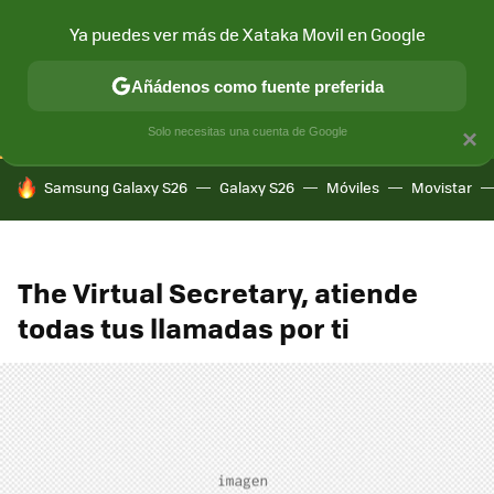
Ya puedes ver más de Xataka Movil en Google
CONECTIVIDAD
MÓVIL Y SOCIEDAD
APLICACIONES
COM
Añádenos como fuente preferida
Solo necesitas una cuenta de Google
×
HOY SE HABLA DE
Samsung Galaxy S26
Galaxy S26
Móviles
Movistar
The Virtual Secretary, atiende
todas tus llamadas por ti