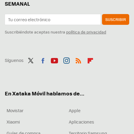
SEMANAL
SUSCRIBIR
Suscribiéndote aceptas nuestra
política de privacidad
Síguenos
Twit
Fac
You
Inst
RSS
Flip
ter
ebo
tub
agr
boa
ok
e
am
rd
En Xataka Móvil hablamos de...
Movistar
Apple
Xiaomi
Aplicaciones
Guías de compra
Territorio Samsung