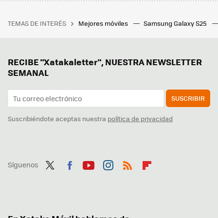
TEMAS DE INTERÉS
Mejores móviles
Samsung Galaxy S25
RECIBE "Xatakaletter", NUESTRA NEWSLETTER
SEMANAL
SUSCRIBIR
Suscribiéndote aceptas nuestra
política de privacidad
Síguenos
Twit
Fac
You
Inst
RSS
Flip
ter
ebo
tub
agr
boa
ok
e
am
rd