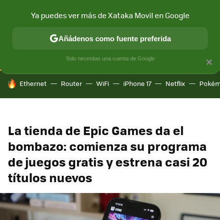
Ya puedes ver más de Xataka Movil en Google
CONECTIVIDAD
MÓVIL Y SOCIEDAD
APLICACIONES
COM
Añádenos como fuente preferida
Solo necesitas una cuenta de Google
×
HOY SE HABLA DE
Ethernet
Router
WiFi
iPhone 17
Netflix
Pokém
La tienda de Epic Games da el
bombazo: comienza su programa
de juegos gratis y estrena casi 20
títulos nuevos