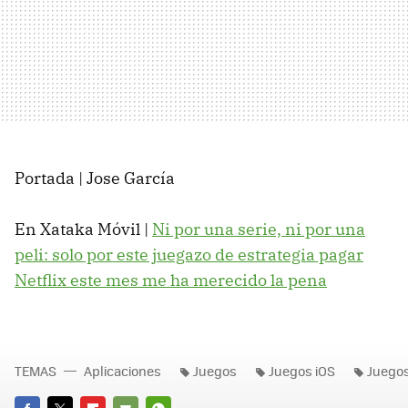
Portada | Jose García
En Xataka Móvil |
Ni por una serie, ni por una
peli: solo por este juegazo de estrategia pagar
Netflix este mes me ha merecido la pena
TEMAS
Aplicaciones
Juegos
Juegos iOS
Juegos