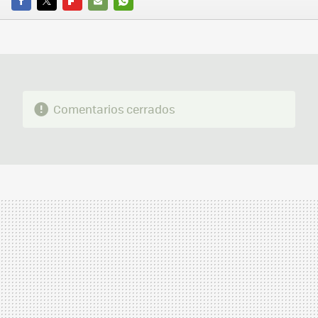
FACEBOOK
TWITTER
FLIPBOARD
E-
WHATSAPP
MAIL
Comentarios cerrados