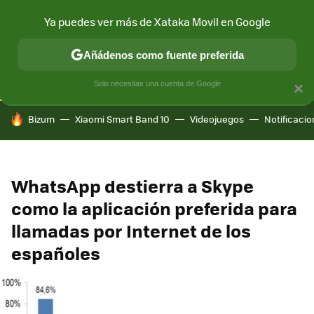
Ya puedes ver más de Xataka Movil en Google
CONECTIVIDAD
MÓVIL Y SOCIEDAD
APLICACIONES
COM
Añádenos como fuente preferida
Solo necesitas una cuenta de Google
×
HOY SE HABLA DE
Bizum
Xiaomi Smart Band 10
Videojuegos
Notificaci
WhatsApp destierra a Skype
como la aplicación preferida para
llamadas por Internet de los
españoles