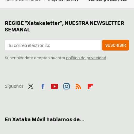
RECIBE "Xatakaletter", NUESTRA NEWSLETTER
SEMANAL
SUSCRIBIR
Suscribiéndote aceptas nuestra
política de privacidad
Síguenos
Twit
Fac
You
Inst
RSS
Flip
ter
ebo
tub
agr
boa
ok
e
am
rd
En Xataka Móvil hablamos de...