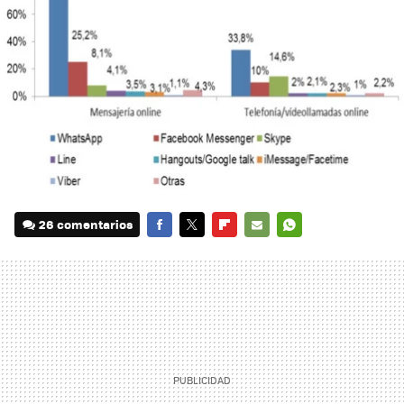
26 comentarios
FACEBOOK
TWITTER
FLIPBOARD
E-
WHATSAPP
MAIL