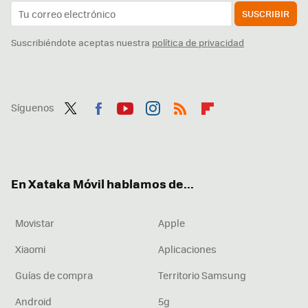
SUSCRIBIR
Suscribiéndote aceptas nuestra
política de privacidad
Síguenos
Twit
Fac
You
Inst
RSS
Flip
ter
ebo
tub
agr
boa
ok
e
am
rd
En Xataka Móvil hablamos de...
Movistar
Apple
Xiaomi
Aplicaciones
Guías de compra
Territorio Samsung
Android
5g