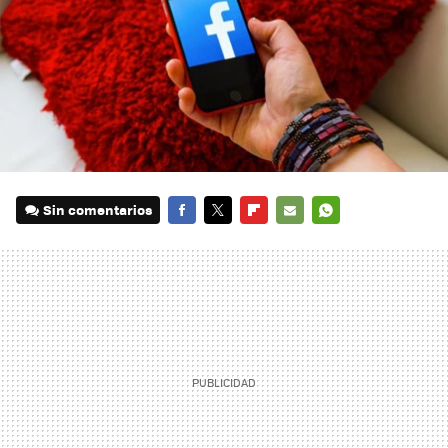
Sin comentarios
FACEBOOK
TWITTER
FLIPBOARD
E-
WHATSAPP
MAIL