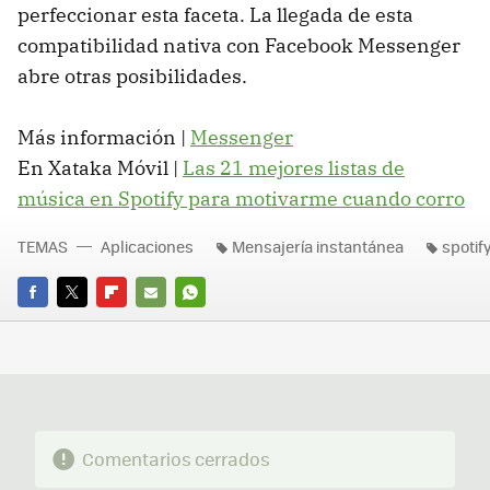
perfeccionar esta faceta. La llegada de esta
compatibilidad nativa con Facebook Messenger
abre otras posibilidades.
Más información |
Messenger
En Xataka Móvil |
Las 21 mejores listas de
música en Spotify para motivarme cuando corro
TEMAS
Aplicaciones
Mensajería instantánea
spotif
FACEBOOK
TWITTER
FLIPBOARD
E-
WHATSAPP
MAIL
Comentarios cerrados