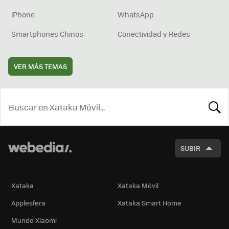
iPhone
WhatsApp
Smartphones Chinos
Conectividad y Redes
VER MÁS TEMAS
BUSCA
SUBIR
Xataka
Xataka Móvil
Applesfera
Xataka Smart Home
Mundo Xiaomi