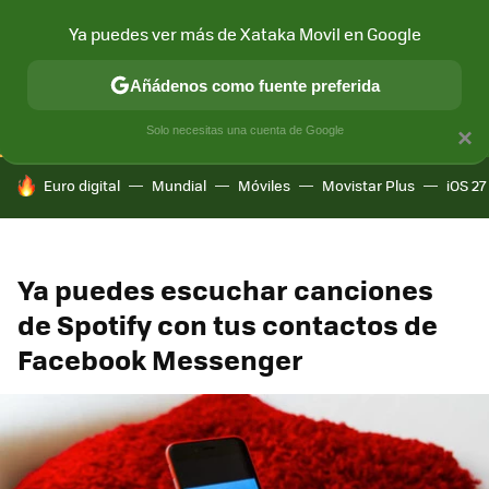
Ya puedes ver más de Xataka Movil en Google
CONECTIVIDAD
MÓVIL Y SOCIEDAD
APLICACIONES
COM
Añádenos como fuente preferida
Solo necesitas una cuenta de Google
×
HOY SE HABLA DE
Euro digital
Mundial
Móviles
Movistar Plus
iOS 27
Ya puedes escuchar canciones
de Spotify con tus contactos de
Facebook Messenger