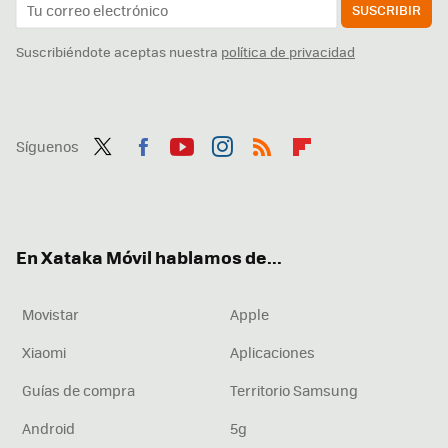
SUSCRIBIR
Suscribiéndote aceptas nuestra
política de privacidad
Síguenos
Twit
Fac
You
Inst
RSS
Flip
ter
ebo
tub
agr
boa
ok
e
am
rd
En Xataka Móvil hablamos de...
Movistar
Apple
Xiaomi
Aplicaciones
Guías de compra
Territorio Samsung
Android
5g