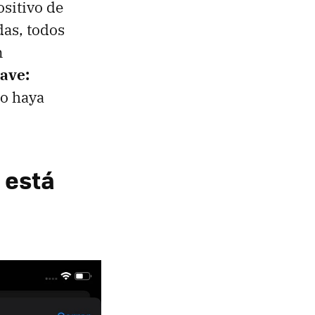
ositivo de
das, todos
n
lave:
lo haya
a está