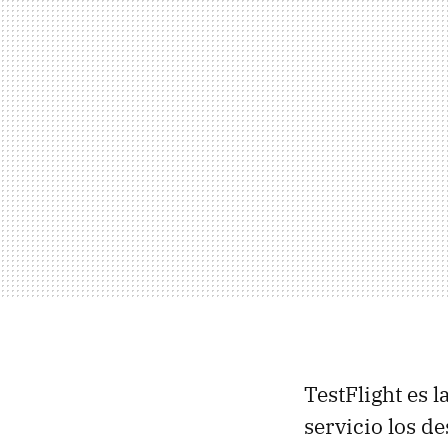
TestFlight es l
servicio los d