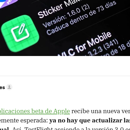
res
plicaciones beta de Apple
recibe una nueva ve
emente esperada:
ya no hay que actualizar la
ual
. Así, TestFlight asciende a la versión 3.0