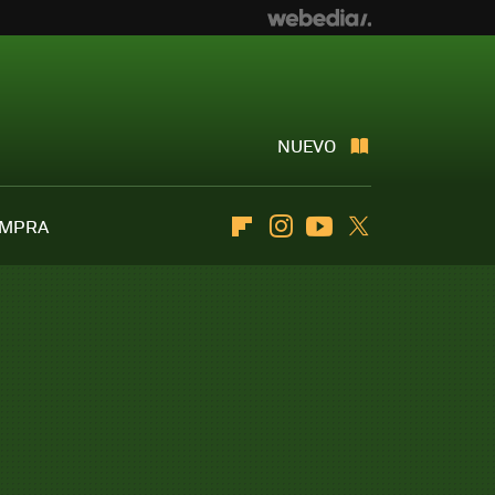
NUEVO
OMPRA
Flipboard
Instagram
Youtube
Twitter