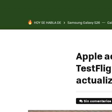
HOY SE HABLA DE
Samsung Galaxy S26
Ga
Apple a
TestFlig
actuali
Sin comentarios