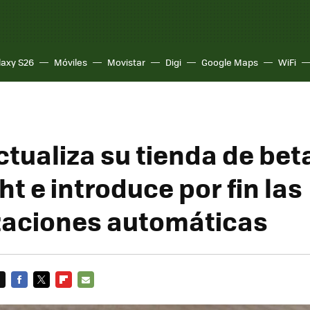
laxy S26
Móviles
Movistar
Digi
Google Maps
WiFi
ctualiza su tienda de bet
ht e introduce por fin las
zaciones automáticas
FACEBOOK
TWITTER
FLIPBOARD
E-