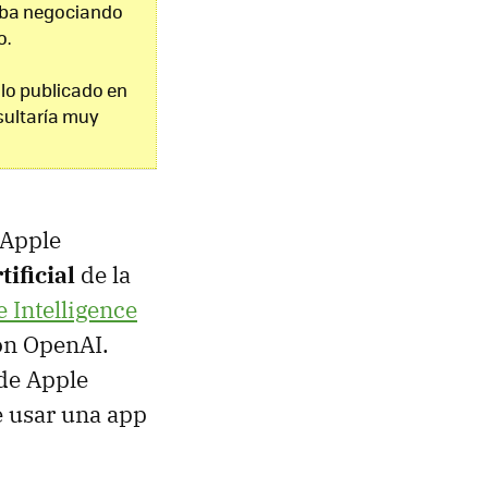
aba negociando
o.
ulo publicado en
sultaría muy
 Apple
ificial
de la
 Intelligence
on OpenAI.
 de Apple
e usar una app