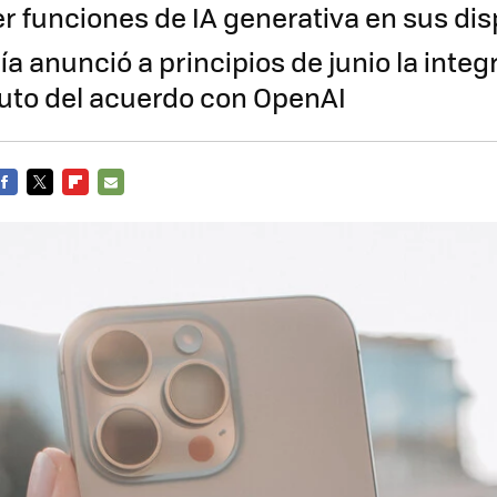
er funciones de IA generativa en sus dis
a anunció a principios de junio la integ
uto del acuerdo con OpenAI
FACEBOOK
TWITTER
FLIPBOARD
E-
MAIL