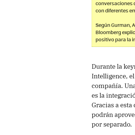
conversaciones 
con diferentes e
Según Gurman, App
Bloomberg explic
positivo para la 
Durante la key
Intelligence, e
compañía. Una 
es la integrac
Gracias a esta
podrán aprovec
por separado.