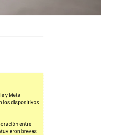
le y Meta
 los dispositivos
boración entre
tuvieron breves