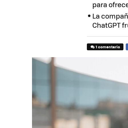
para ofrec
La compañí
ChatGPT fr
1 comentario