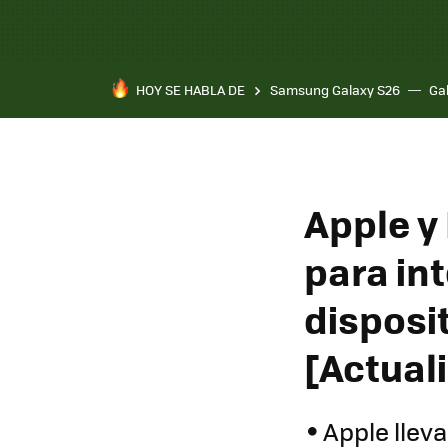
HOY SE HABLA DE
Samsung Galaxy S26
Ga
Apple y
para int
disposi
[Actual
Apple llev