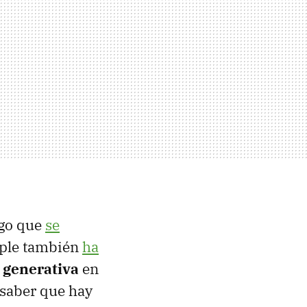
lgo que
se
pple también
ha
 generativa
en
 saber que hay