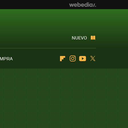
NUEVO
OMPRA
Flipboard
Instagram
Youtube
Twitter