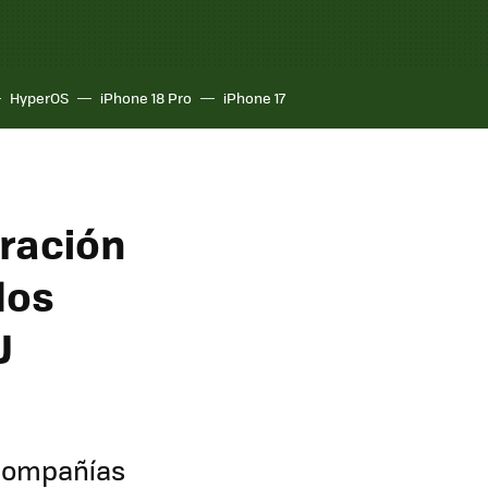
HyperOS
iPhone 18 Pro
iPhone 17
oración
los
J
 compañías