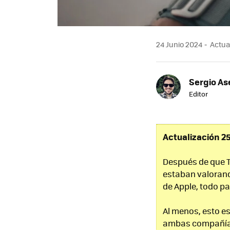
24 Junio 2024
Actual
Sergio As
Editor
Actualización 25
Después de que T
estaban valorand
de Apple, todo pa
Al menos, esto es
ambas compañías 