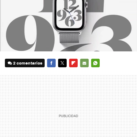
2 comentarios
FACEBOOK
TWITTER
FLIPBOARD
E-
WHATSAPP
MAIL