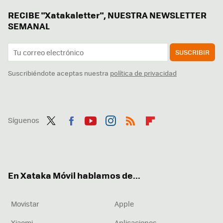
RECIBE "Xatakaletter", NUESTRA NEWSLETTER
SEMANAL
SUSCRIBIR
Suscribiéndote aceptas nuestra
política de privacidad
Síguenos
Twit
Fac
You
Inst
RSS
Flip
ter
ebo
tub
agr
boa
ok
e
am
rd
En Xataka Móvil hablamos de...
Movistar
Apple
Xiaomi
Aplicaciones