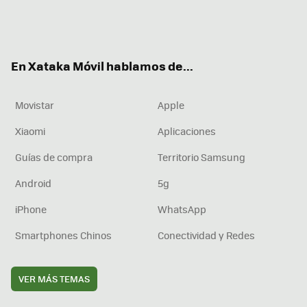
Twit
Fac
You
Inst
RSS
Flip
ter
ebo
tub
agr
boa
ok
e
am
rd
En Xataka Móvil hablamos de...
Movistar
Apple
Xiaomi
Aplicaciones
Guías de compra
Territorio Samsung
Android
5g
iPhone
WhatsApp
Smartphones Chinos
Conectividad y Redes
VER MÁS TEMAS