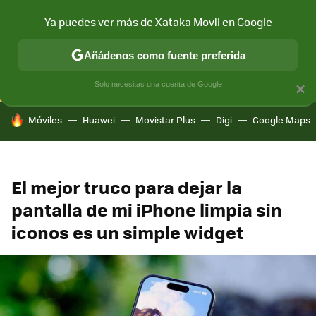
Ya puedes ver más de Xataka Movil en Google
CONECTIVIDAD
MÓVIL Y SOCIEDAD
APLICACIONES
COM
Añádenos como fuente preferida
Solo necesitas una cuenta de Google
×
HOY SE HABLA DE
Móviles
Huawei
Movistar Plus
Digi
Google Maps
El mejor truco para dejar la
pantalla de mi iPhone limpia sin
iconos es un simple widget