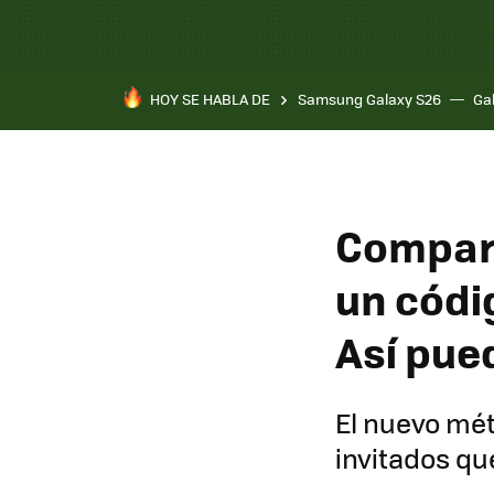
HOY SE HABLA DE
Samsung Galaxy S26
Ga
Comparti
un códig
Así pue
El nuevo mét
invitados qu