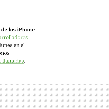
 de los iPhone
arrolladores
lunes en el
onos
r llamadas
.