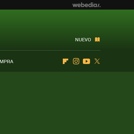
NUEVO
OMPRA
Flipboard
Instagram
Youtube
Twitter