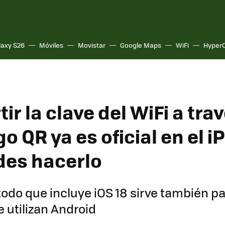
laxy S26
Móviles
Movistar
Google Maps
WiFi
Hyper
r la clave del WiFi a tra
o QR ya es oficial en el i
des hacerlo
odo que incluye iOS 18 sirve también pa
e utilizan Android