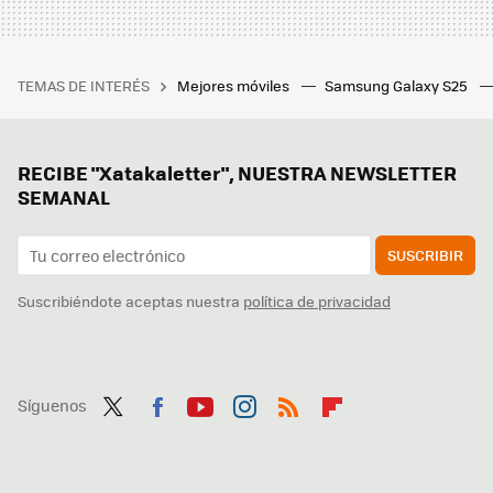
TEMAS DE INTERÉS
Mejores móviles
Samsung Galaxy S25
RECIBE "Xatakaletter", NUESTRA NEWSLETTER
SEMANAL
SUSCRIBIR
Suscribiéndote aceptas nuestra
política de privacidad
Síguenos
Twit
Fac
You
Inst
RSS
Flip
ter
ebo
tub
agr
boa