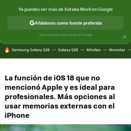
Ya puedes ver más de Xataka Movil en Google
CONECTIVIDAD
MÓVIL Y SOCIEDAD
APLICACIONES
COM
Añádenos como fuente preferida
Solo necesitas una cuenta de Google
×
HOY SE HABLA DE
Samsung Galaxy S26
Galaxy S26
Móviles
Movistar
La función de iOS 18 que no
mencionó Apple y es ideal para
profesionales. Más opciones al
usar memorias externas con el
iPhone