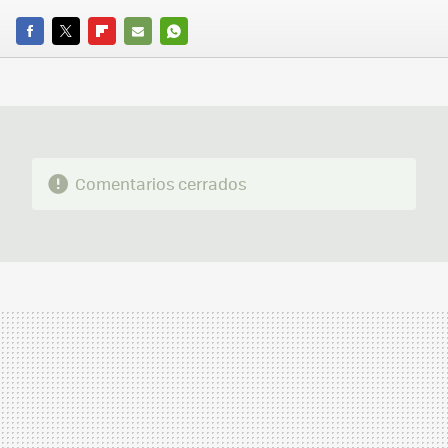
FACEBOOK
TWITTER
FLIPBOARD
E-
WHATSAPP
MAIL
Comentarios cerrados