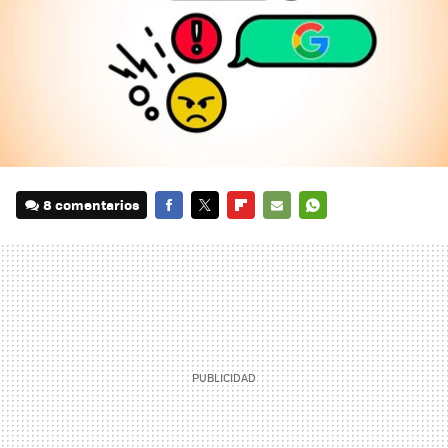
8 comentarios
FACEBOOK
TWITTER
FLIPBOARD
E-
WHATSAPP
MAIL