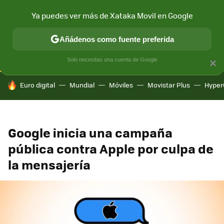
Ya puedes ver más de Xataka Movil en Google
CONECTIVIDAD
MÓVIL Y SOCIEDAD
APLICACIONES
COM
Añádenos como fuente preferida
Solo necesitas una cuenta de Google
×
HOY SE HABLA DE
Euro digital
Mundial
Móviles
Movistar Plus
Hyper
Google inicia una campaña
pública contra Apple por culpa de
la mensajería