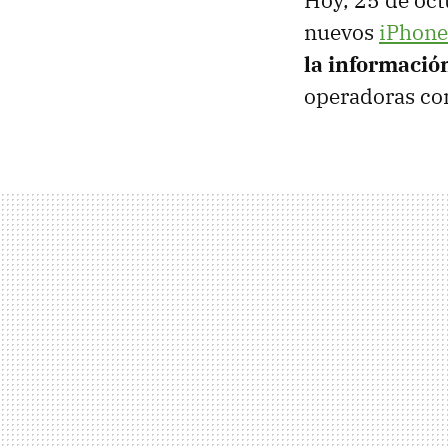
Hoy, 25 de oct
nuevos
iPhone
la información
operadoras co