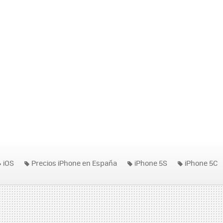
iOS
Precios iPhone en España
iPhone 5S
iPhone 5C