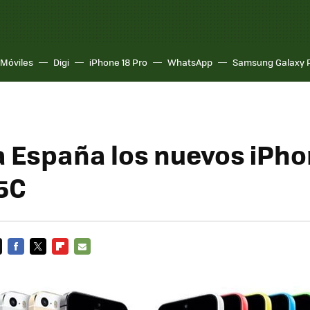
Móviles
Digi
iPhone 18 Pro
WhatsApp
Samsung Galaxy 
a España los nuevos iPho
5C
FACEBOOK
TWITTER
FLIPBOARD
E-
MAIL