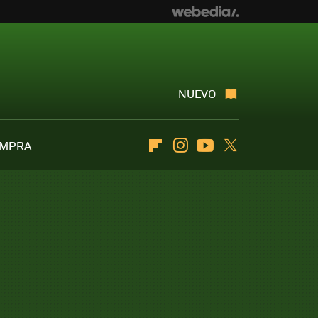
NUEVO
OMPRA
Flipboard
Instagram
Youtube
Twitter