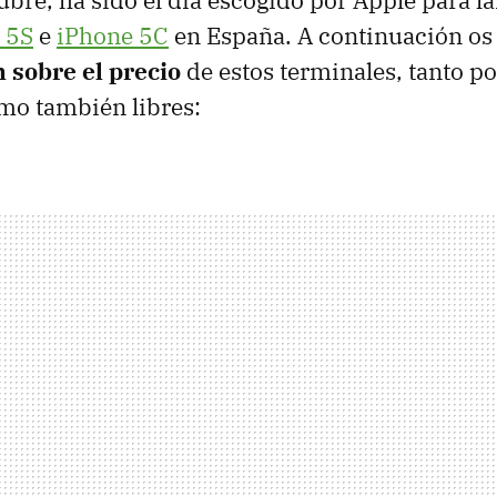
ubre, ha sido el día escogido por Apple para la
 5S
e
iPhone 5C
en España. A continuación os
 sobre el precio
de estos terminales, tanto po
mo también libres: