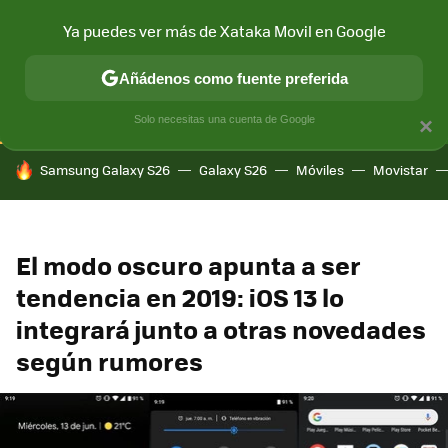
Ya puedes ver más de Xataka Movil en Google
CONECTIVIDAD
MÓVIL Y SOCIEDAD
APLICACIONES
COM
Añádenos como fuente preferida
Solo necesitas una cuenta de Google
×
HOY SE HABLA DE
Samsung Galaxy S26
Galaxy S26
Móviles
Movistar
El modo oscuro apunta a ser
tendencia en 2019: iOS 13 lo
integrará junto a otras novedades
según rumores