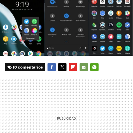
10 comentarios
FACEBOOK
TWITTER
FLIPBOARD
E-
WHATSAPP
MAIL