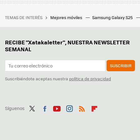
TEMAS DE INTERÉS
Mejores móviles
Samsung Galaxy S25
RECIBE "Xatakaletter", NUESTRA NEWSLETTER
SEMANAL
SUSCRIBIR
Suscribiéndote aceptas nuestra
política de privacidad
Síguenos
Twit
Fac
You
Inst
RSS
Flip
ter
ebo
tub
agr
boa
ok
e
am
rd