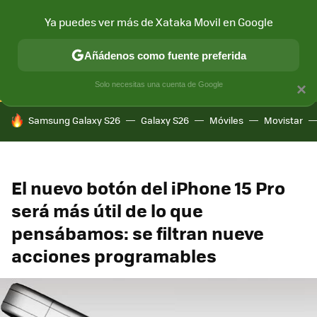
Ya puedes ver más de Xataka Movil en Google
CONECTIVIDAD
MÓVIL Y SOCIEDAD
APLICACIONES
COM
Añádenos como fuente preferida
Solo necesitas una cuenta de Google
×
HOY SE HABLA DE
Samsung Galaxy S26
Galaxy S26
Móviles
Movistar
El nuevo botón del iPhone 15 Pro
será más útil de lo que
pensábamos: se filtran nueve
acciones programables