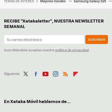
TEMAS DE INTERÉS
Mejores móviles
Samsung Galaxy S25
RECIBE "Xatakaletter", NUESTRA NEWSLETTER
SEMANAL
SUSCRIBIR
Suscribiéndote aceptas nuestra
política de privacidad
Síguenos
Twit
Fac
You
Inst
RSS
Flip
ter
ebo
tub
agr
boa
ok
e
am
rd
En Xataka Móvil hablamos de...