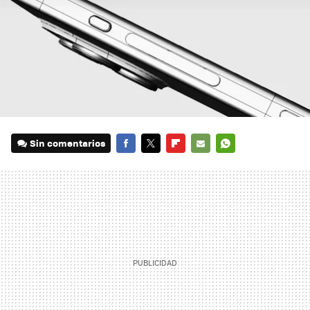
Sin comentarios
FACEBOOK
TWITTER
FLIPBOARD
E-
WHATSAPP
MAIL