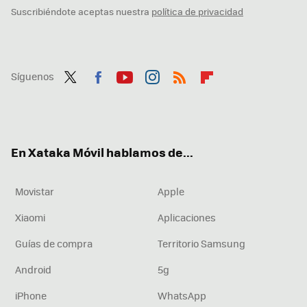
Suscribiéndote aceptas nuestra
política de privacidad
Síguenos
Twit
Fac
You
Inst
RSS
Flip
ter
ebo
tub
agr
boa
ok
e
am
rd
En Xataka Móvil hablamos de...
Movistar
Apple
Xiaomi
Aplicaciones
Guías de compra
Territorio Samsung
Android
5g
iPhone
WhatsApp