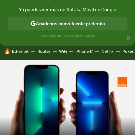
Ya puedes ver más de Xataka Movil en Google
MENÚ
NUEVO
Añádenos como fuente preferida
CONECTIVIDAD
MÓVIL Y SOCIEDAD
APLICACIONES
COM
Solo necesitas una cuenta de Google
×
HOY SE HABLA DE
Ethernet
Router
WiFi
iPhone 17
Netflix
Pokém