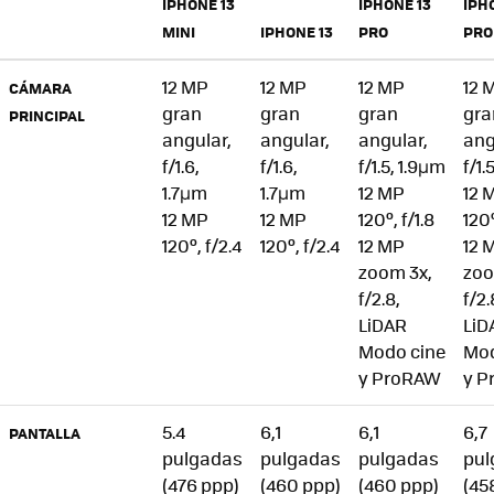
IPHONE 13
IPHONE 13
IPH
MINI
IPHONE 13
PRO
PRO
12 MP
12 MP
12 MP
12 
CÁMARA
gran
gran
gran
gra
PRINCIPAL
angular,
angular,
angular,
ang
f/1.6,
f/1.6,
f/1.5, 1.9µm
f/1.
1.7µm
1.7µm
12 MP
12 
12 MP
12 MP
120º, f/1.8
120º
120º, f/2.4
120º, f/2.4
12 MP
12 
zoom 3x,
zoo
f/2.8,
f/2.
LiDAR
LiD
Modo cine
Mod
y ProRAW
y 
5.4
6,1
6,1
6,7
PANTALLA
pulgadas
pulgadas
pulgadas
pul
(476 ppp)
(460 ppp)
(460 ppp)
(45