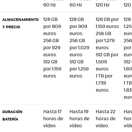
60 Hz
60 Hz
120 Hz
120
128 GB
128 GB
128 GB por
128
ALMACENAMIENTO
por 809
por 909
1.159 euros
1.2
Y PRECIO
euros
euros
256 GB
eur
256 GB
256 GB
por 1.279
256
por 929
por 1.029
euros
por
euros
euros
512 GB por
eur
512 GB
512 GB
1.509
512
por 1.159
por 1.259
euros
1.6
euros
euros
1 TB por
eur
1.739
1 T
euros
1.8
eur
Hasta 17
Hasta 19
Hasta 22
Has
DURACIÓN
horas de
horas de
horas de
hor
BATERÍA
vídeo
vídeo
vídeo
víd