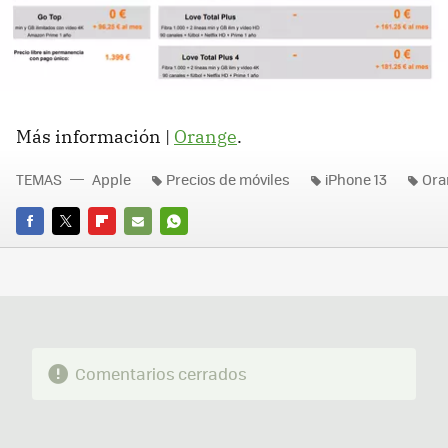
Más información |
Orange
.
TEMAS
Apple
Precios de móviles
iPhone 13
Ora
FACEBOOK
TWITTER
FLIPBOARD
E-
WHATSAPP
MAIL
Comentarios cerrados