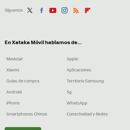
Síguenos
Twit
Fac
You
Inst
RSS
Flip
ter
ebo
tub
agr
boa
ok
e
am
rd
En Xataka Móvil hablamos de...
Movistar
Apple
Xiaomi
Aplicaciones
Guías de compra
Territorio Samsung
Android
5g
iPhone
WhatsApp
Smartphones Chinos
Conectividad y Redes