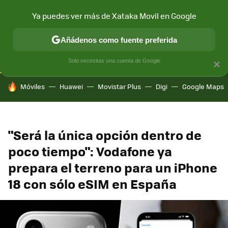
Ya puedes ver más de Xataka Movil en Google
CONECTIVIDAD
MÓVIL Y SOCIEDAD
APLICACIONES
COM
Añádenos como fuente preferida
Solo necesitas una cuenta de Google
×
HOY SE HABLA DE
Móviles
Huawei
Movistar Plus
Digi
Google Maps
"Será la única opción dentro de
poco tiempo": Vodafone ya
prepara el terreno para un iPhone
18 con sólo eSIM en España