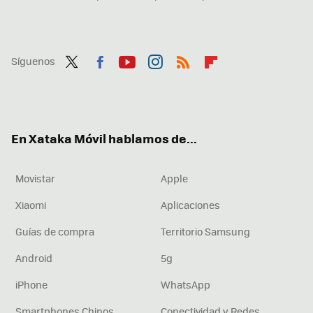
Síguenos
Twit
Fac
You
Inst
RSS
Flip
ter
ebo
tub
agr
boa
ok
e
am
rd
En Xataka Móvil hablamos de...
Movistar
Apple
Xiaomi
Aplicaciones
Guías de compra
Territorio Samsung
Android
5g
iPhone
WhatsApp
Smartphones Chinos
Conectividad y Redes