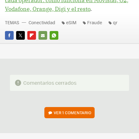
cada operador: cómo funciona en Movistar, O2,
Vodafone, Orange, Digi y el resto
.
TEMAS
Conectividad
eSIM
Fraude
qr
FACEBOOK
TWITTER
FLIPBOARD
E-
WHATSAPP
MAIL
Comentarios cerrados
VER
1 COMENTARIO