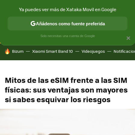
Ya puedes ver más de Xataka Movil en Google
CONECTIVIDAD
MÓVIL Y SOCIEDAD
APLICACIONES
COM
Añádenos como fuente preferida
Solo necesitas una cuenta de Google
×
HOY SE HABLA DE
Bizum
Xiaomi Smart Band 10
Videojuegos
Notificaci
Mitos de las eSIM frente a las SIM
físicas: sus ventajas son mayores
si sabes esquivar los riesgos