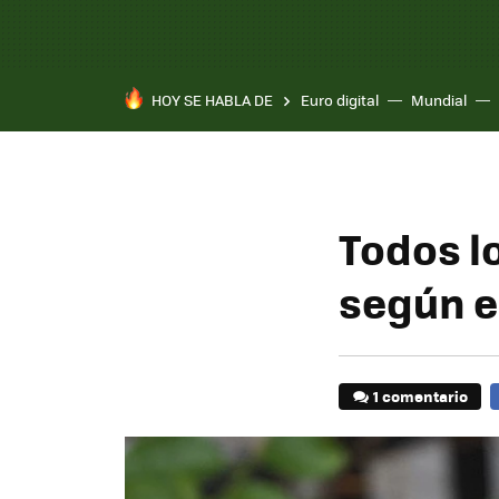
HOY SE HABLA DE
Euro digital
Mundial
Todos l
según e
1 comentario