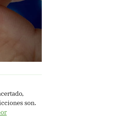
acertado,
icciones son.
por