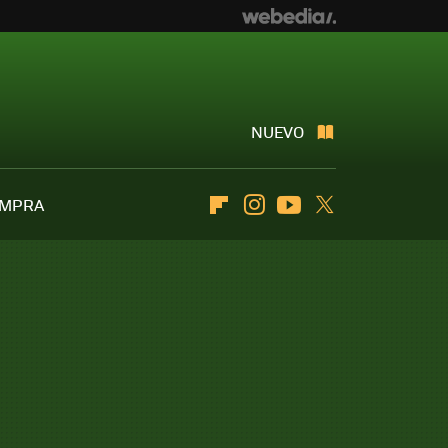
NUEVO
OMPRA
Flipboard
Instagram
Youtube
Twitter