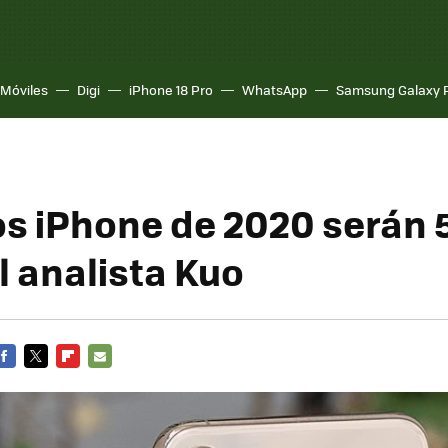
Móviles
Digi
iPhone 18 Pro
WhatsApp
Samsung Galaxy 
os iPhone de 2020 serán 
l analista Kuo
FACEBOOK
TWITTER
FLIPBOARD
E-
MAIL