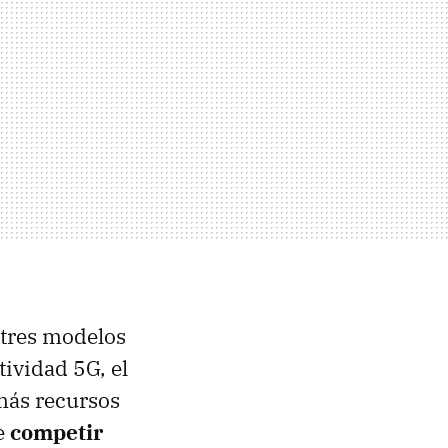
 tres modelos
ividad 5G, el
 más recursos
e
competir