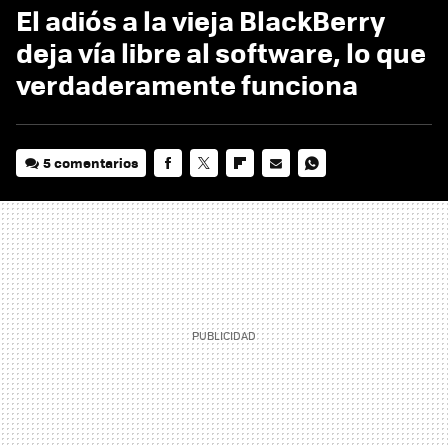
El adiós a la vieja BlackBerry
deja vía libre al software, lo que
verdaderamente funciona
5 comentarios
FACEBOOK
TWITTER
FLIPBOARD
E-
WHATSAPP
MAIL