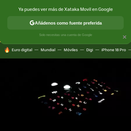
Ya puedes ver más de Xataka Movil en Google
CONECTIVIDAD
MÓVIL Y SOCIEDAD
APLICACIONES
COM
Añádenos como fuente preferida
Solo necesitas una cuenta de Google
×
HOY SE HABLA DE
Euro digital
Mundial
Móviles
Digi
iPhone 18 Pro