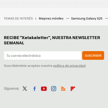
TEMAS DE INTERÉS
Mejores móviles
Samsung Galaxy S25
RECIBE "Xatakaletter", NUESTRA NEWSLETTER
SEMANAL
SUSCRIBIR
Suscribiéndote aceptas nuestra
política de privacidad
Síguenos
Twit
Fac
You
Inst
RSS
Flip
ter
ebo
tub
agr
boa