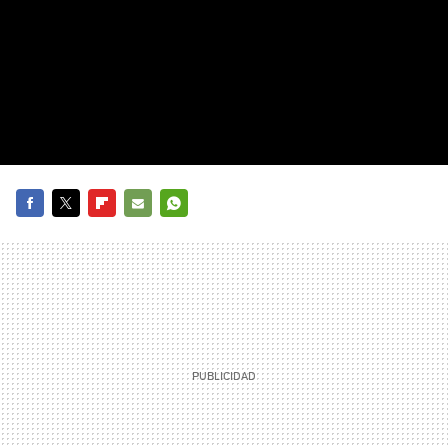
FACEBOOK
TWITTER
FLIPBOARD
E-
WHATSAPP
MAIL