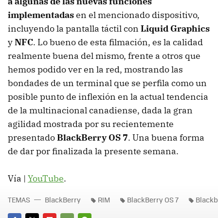
a algunas de las nuevas funciones
implementadas
en el mencionado dispositivo,
incluyendo la pantalla táctil con
Liquid Graphics
y
NFC
. Lo bueno de esta filmación, es la calidad
realmente buena del mismo, frente a otros que
hemos podido ver en la red, mostrando las
bondades de un terminal que se perfila como un
posible punto de inflexión en la actual tendencia
de la multinacional canadiense, dada la gran
agilidad mostrada por su recientemente
presentado
BlackBerry OS 7
. Una buena forma
de dar por finalizada la presente semana.
Vía |
YouTube
.
TEMAS
BlackBerry
RIM
BlackBerry OS 7
Blackb