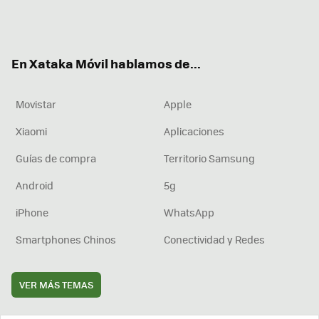
Twit
Fac
You
Inst
RSS
Flip
ter
ebo
tub
agr
boa
ok
e
am
rd
En Xataka Móvil hablamos de...
Movistar
Apple
Xiaomi
Aplicaciones
Guías de compra
Territorio Samsung
Android
5g
iPhone
WhatsApp
Smartphones Chinos
Conectividad y Redes
VER MÁS TEMAS