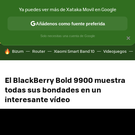
Ya puedes ver más de Xataka Movil en Google
CONECTIVIDAD
MÓVIL Y SOCIEDAD
APLICACIONES
COM
Añádenos como fuente preferida
Solo necesitas una cuenta de Google
×
HOY SE HABLA DE
Bizum
Router
Xiaomi Smart Band 10
Videojuegos
El BlackBerry Bold 9900 muestra
todas sus bondades en un
interesante vídeo