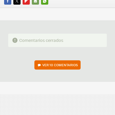
FACEBOOK
TWITTER
FLIPBOARD
E-
WHATSAPP
MAIL
Comentarios cerrados
VER
10 COMENTARIOS