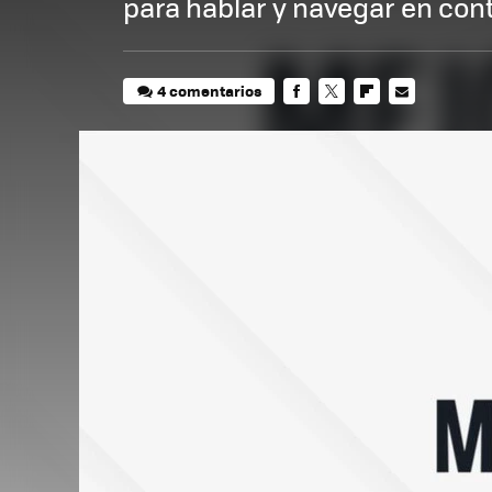
para hablar y navegar en cont
4 comentarios
FACEBOOK
TWITTER
FLIPBOARD
E-
MAIL