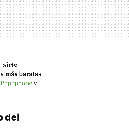
en
siete
as más baratas
,
Pepephone
y
o del