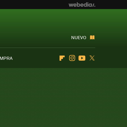
NUEVO
OMPRA
Flipboard
Instagram
Youtube
Twitter