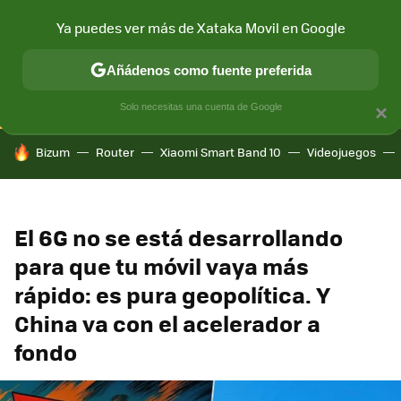
Ya puedes ver más de Xataka Movil en Google
CONECTIVIDAD
MÓVIL Y SOCIEDAD
APLICACIONES
COM
Añádenos como fuente preferida
Solo necesitas una cuenta de Google
×
HOY SE HABLA DE
Bizum
Router
Xiaomi Smart Band 10
Videojuegos
El 6G no se está desarrollando
para que tu móvil vaya más
rápido: es pura geopolítica. Y
China va con el acelerador a
fondo