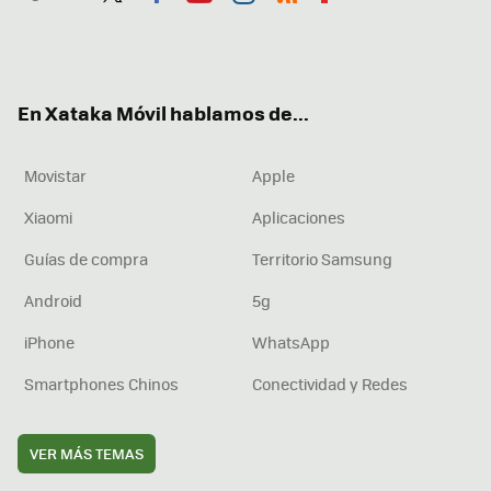
Twit
Fac
You
Inst
RSS
Flip
ter
ebo
tub
agr
boa
ok
e
am
rd
En Xataka Móvil hablamos de...
Movistar
Apple
Xiaomi
Aplicaciones
Guías de compra
Territorio Samsung
Android
5g
iPhone
WhatsApp
Smartphones Chinos
Conectividad y Redes
VER MÁS TEMAS