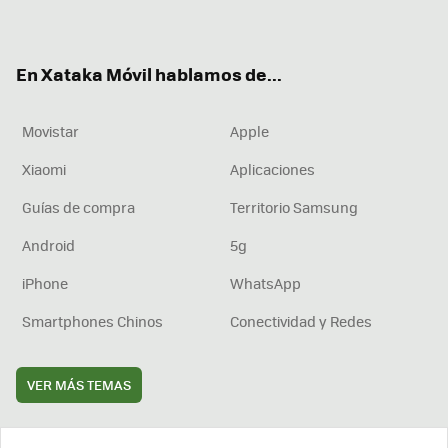
ter
ebo
tub
agr
boa
ok
e
am
rd
En Xataka Móvil hablamos de...
Movistar
Apple
Xiaomi
Aplicaciones
Guías de compra
Territorio Samsung
Android
5g
iPhone
WhatsApp
Smartphones Chinos
Conectividad y Redes
VER MÁS TEMAS