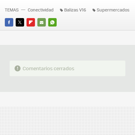
TEMAS
Conectividad
Balizas V16
Supermercados
FACEBOOK
TWITTER
FLIPBOARD
E-
WHATSAPP
MAIL
Comentarios cerrados