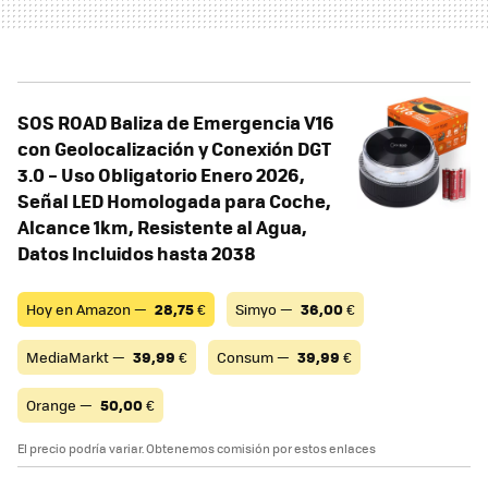
SOS ROAD Baliza de Emergencia V16
con Geolocalización y Conexión DGT
3.0 – Uso Obligatorio Enero 2026,
Señal LED Homologada para Coche,
Alcance 1km, Resistente al Agua,
Datos Incluidos hasta 2038
Hoy en Amazon —
28,75
€
Simyo —
36,00
€
MediaMarkt —
39,99
€
Consum —
39,99
€
Orange —
50,00
€
El precio podría variar. Obtenemos comisión por estos enlaces