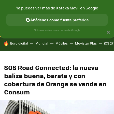
Ya puedes ver más de Xataka Movil en Google
CONECTIVIDAD
MÓVIL Y SOCIEDAD
APLICACIONES
COM
Añádenos como fuente preferida
Solo necesitas una cuenta de Google
×
HOY SE HABLA DE
Euro digital
Mundial
Móviles
Movistar Plus
iOS 27
SOS Road Connected: la nueva
baliza buena, barata y con
cobertura de Orange se vende en
Consum