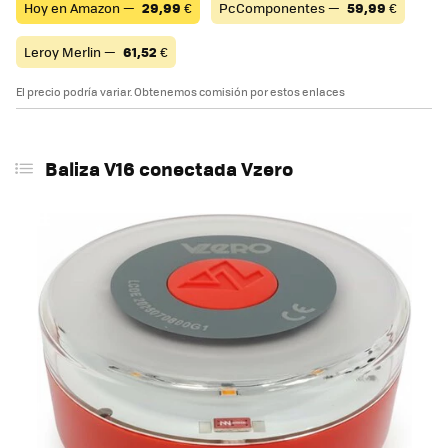
Hoy en Amazon —
29,99
€
PcComponentes —
59,99
€
Leroy Merlin —
61,52
€
El precio podría variar. Obtenemos comisión por estos enlaces
Baliza V16 conectada Vzero