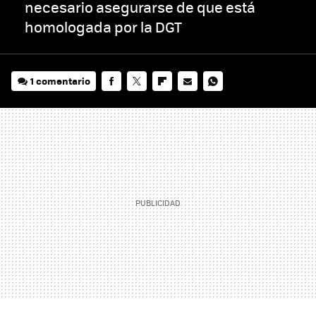
necesario asegurarse de que está
homologada por la DGT
1 comentario
FACEBOOK
TWITTER
FLIPBOARD
E-
WHATSAPP
MAIL