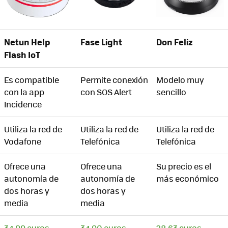
Baliza V16 conectada Ksix
Baliza V16 conectada Vzero
Netun Help
Fase Light
Don Feliz
Flash IoT
Don Feliz Baliza V16
¿Cuándo es el mejor momento para comprarla?
Es compatible
Permite conexión
Modelo muy
con la app
con SOS Alert
sencillo
Incidence
Utiliza la red de
Utiliza la red de
Utiliza la red de
Vodafone
Telefónica
Telefónica
Ofrece una
Ofrece una
Su precio es el
autonomía de
autonomía de
más económico
dos horas y
dos horas y
media
media
34,99 euros
34,90 euros
28,63 euros