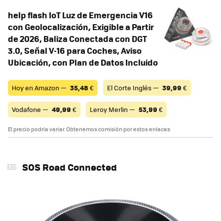
help flash IoT Luz de Emergencia V16
con Geolocalización, Exigible a Partir
de 2026, Baliza Conectada con DGT
3.0, Señal V-16 para Coches, Aviso
Ubicación, con Plan de Datos Incluido
Hoy en Amazon —
35,48
€
El Corte Inglés —
39,99
€
Vodafone —
49,99
€
Leroy Merlin —
53,99
€
El precio podría variar. Obtenemos comisión por estos enlaces
SOS Road Connected