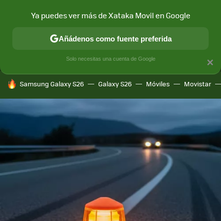
Ya puedes ver más de Xataka Movil en Google
MENÚ
NUEVO
Añádenos como fuente preferida
CONECTIVIDAD
MÓVIL Y SOCIEDAD
APLICACIONES
COM
Solo necesitas una cuenta de Google
×
HOY SE HABLA DE
Samsung Galaxy S26
Galaxy S26
Móviles
Movistar