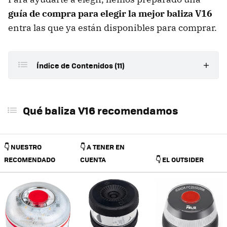
guía de compra para elegir la mejor baliza V16
entra las que ya están disponibles para comprar.
Índice de Contenidos (11)
Qué baliza V16 recomendamos
Qué baliza V16 recomendamos
Antes de nada: estos son los requisitos que debe
tener tu baliza V16
Nuestra selección de mejores balizas V16
👇 NUESTRO
👇 A TENER EN
conectadas
RECOMENDADO
CUENTA
👇 EL OUTSIDER
Baliza de emergencia conectada (V16) Fase Light
Netun Help Flash IoT
SOS Road Connected
Baliza ZTE E1