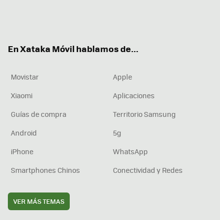
Twit
Fac
You
Inst
RSS
Flip
ter
ebo
tub
agr
boa
ok
e
am
rd
En Xataka Móvil hablamos de...
Movistar
Apple
Xiaomi
Aplicaciones
Guías de compra
Territorio Samsung
Android
5g
iPhone
WhatsApp
Smartphones Chinos
Conectividad y Redes
VER MÁS TEMAS