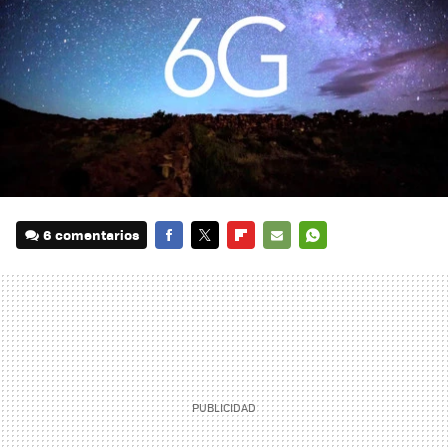
6 comentarios
FACEBOOK
TWITTER
FLIPBOARD
E-
WHATSAPP
MAIL