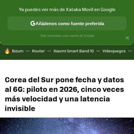
Ya puedes ver más de Xataka Movil en Google
CONECTIVIDAD
MÓVIL Y SOCIEDAD
APLICACIONES
COM
Añádenos como fuente preferida
Solo necesitas una cuenta de Google
×
HOY SE HABLA DE
Bizum
Router
Xiaomi Smart Band 10
Videojuegos
Corea del Sur pone fecha y datos
al 6G: piloto en 2026, cinco veces
más velocidad y una latencia
invisible