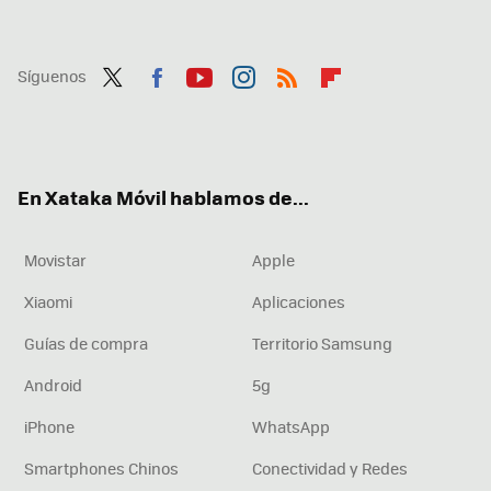
Síguenos
Twit
Fac
You
Inst
RSS
Flip
ter
ebo
tub
agr
boa
ok
e
am
rd
En Xataka Móvil hablamos de...
Movistar
Apple
Xiaomi
Aplicaciones
Guías de compra
Territorio Samsung
Android
5g
iPhone
WhatsApp
Smartphones Chinos
Conectividad y Redes