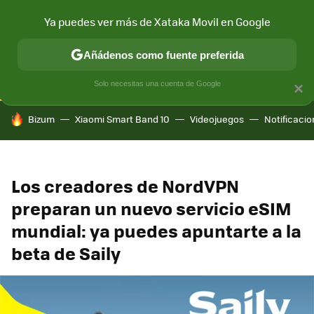
Ya puedes ver más de Xataka Movil en Google
CONECTIVIDAD
MÓVIL Y SOCIEDAD
APLICACIONES
COM
Añádenos como fuente preferida
Solo necesitas una cuenta de Google
×
HOY SE HABLA DE
Bizum
Xiaomi Smart Band 10
Videojuegos
Notificaci
Los creadores de NordVPN
preparan un nuevo servicio eSIM
mundial: ya puedes apuntarte a la
beta de Saily