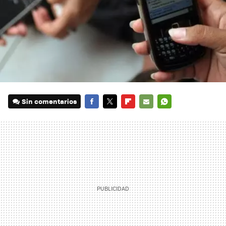
Sin comentarios
FACEBOOK
TWITTER
FLIPBOARD
E-
WHATSAPP
MAIL