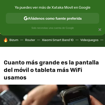
Ya puedes ver más de Xataka Movil en Google
CONECTIVIDAD
MÓVIL Y SOCIEDAD
APLICACIONES
COM
Añádenos como fuente preferida
Solo necesitas una cuenta de Google
×
HOY SE HABLA DE
Bizum
Router
Xiaomi Smart Band 10
Videojuegos
Cuanto más grande es la pantalla
del móvil o tableta más WiFi
usamos