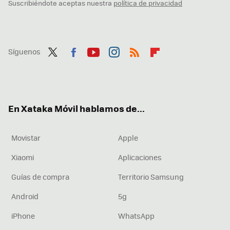
Suscribiéndote aceptas nuestra
política de privacidad
Síguenos
Twit
Fac
You
Inst
RSS
Flip
ter
ebo
tub
agr
boa
ok
e
am
rd
En Xataka Móvil hablamos de...
Movistar
Apple
Xiaomi
Aplicaciones
Guías de compra
Territorio Samsung
Android
5g
iPhone
WhatsApp