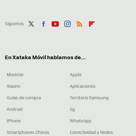
Síguenos
Twit
Fac
You
Inst
RSS
Flip
ter
ebo
tub
agr
boa
ok
e
am
rd
En Xataka Móvil hablamos de...
Movistar
Apple
Xiaomi
Aplicaciones
Guías de compra
Territorio Samsung
Android
5g
iPhone
WhatsApp
Smartphones Chinos
Conectividad y Redes