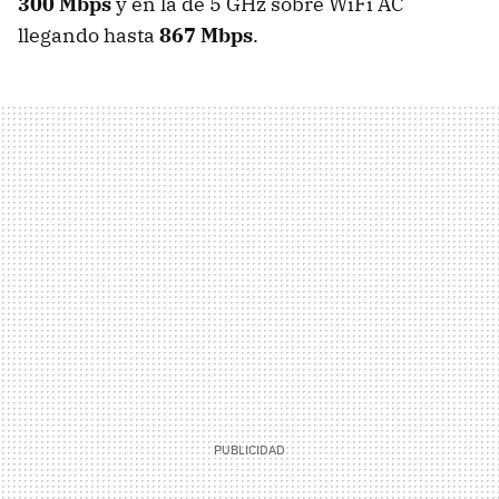
300 Mbps
y en la de 5 GHz sobre WiFi AC
llegando hasta
867 Mbps
.