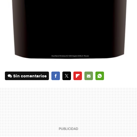
Sin comentarios
FACEBOOK
TWITTER
FLIPBOARD
E-
WHATSAPP
MAIL