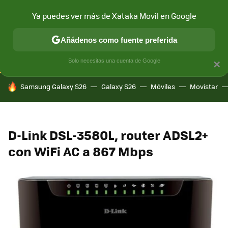
Ya puedes ver más de Xataka Movil en Google
CONECTIVIDAD
MÓVIL Y SOCIEDAD
APLICACIONES
COM
Añádenos como fuente preferida
Solo necesitas una cuenta de Google
×
HOY SE HABLA DE
Samsung Galaxy S26
Galaxy S26
Móviles
Movistar
D-Link DSL-3580L, router ADSL2+
con WiFi AC a 867 Mbps