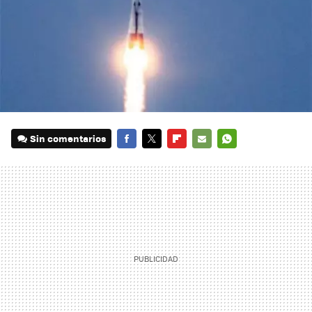
Sin comentarios
FACEBOOK
TWITTER
FLIPBOARD
E-
WHATSAPP
MAIL