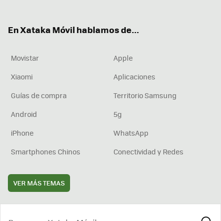
ter
ebo
tub
agr
boa
ok
e
am
rd
En Xataka Móvil hablamos de...
Movistar
Apple
Xiaomi
Aplicaciones
Guías de compra
Territorio Samsung
Android
5g
iPhone
WhatsApp
Smartphones Chinos
Conectividad y Redes
VER MÁS TEMAS