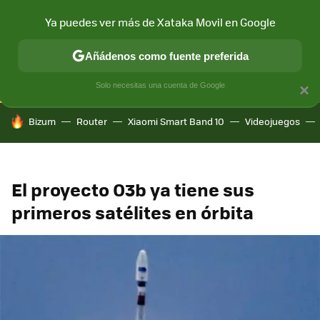
Ya puedes ver más de Xataka Movil en Google
CONECTIVIDAD
MÓVIL Y SOCIEDAD
APLICACIONES
COM
Añádenos como fuente preferida
Solo necesitas una cuenta de Google
×
HOY SE HABLA DE
Bizum
Router
Xiaomi Smart Band 10
Videojuegos
El proyecto O3b ya tiene sus
primeros satélites en órbita