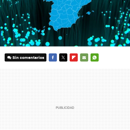
Sin comentarios
FACEBOOK
TWITTER
FLIPBOARD
E-
WHATSAPP
MAIL