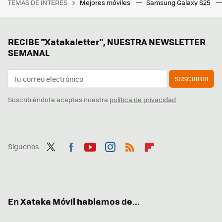
TEMAS DE INTERÉS
Mejores móviles
Samsung Galaxy S25
RECIBE "Xatakaletter", NUESTRA NEWSLETTER
SEMANAL
SUSCRIBIR
Suscribiéndote aceptas nuestra
política de privacidad
Síguenos
Twit
Fac
You
Inst
RSS
Flip
ter
ebo
tub
agr
boa
ok
e
am
rd
En Xataka Móvil hablamos de...