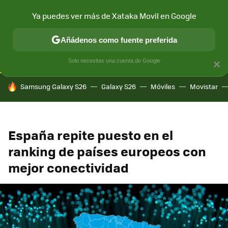
Ya puedes ver más de Xataka Movil en Google
CONECTIVIDAD
MÓVIL Y SOCIEDAD
APLICACIONES
COM
Añádenos como fuente preferida
Solo necesitas una cuenta de Google
×
HOY SE HABLA DE
Samsung Galaxy S26
Galaxy S26
Móviles
Movistar
España repite puesto en el
ranking de países europeos con
mejor conectividad