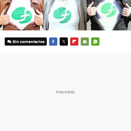
Sin comentarios
FACEBOOK
TWITTER
FLIPBOARD
E-
WHATSAPP
MAIL