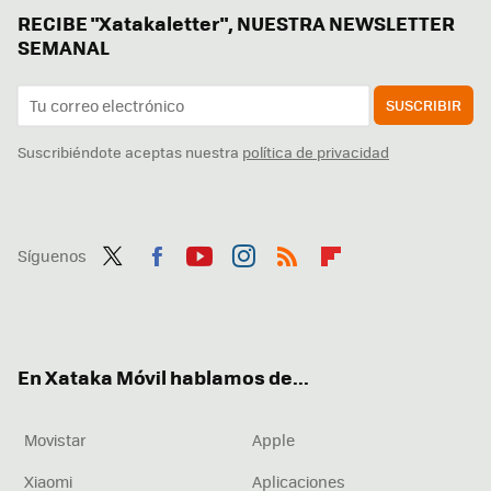
RECIBE "Xatakaletter", NUESTRA NEWSLETTER
SEMANAL
SUSCRIBIR
Suscribiéndote aceptas nuestra
política de privacidad
Síguenos
Twit
Fac
You
Inst
RSS
Flip
ter
ebo
tub
agr
boa
ok
e
am
rd
En Xataka Móvil hablamos de...
Movistar
Apple
Xiaomi
Aplicaciones