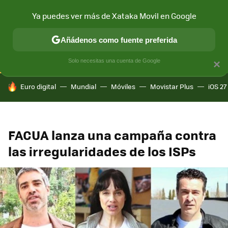
Ya puedes ver más de Xataka Movil en Google
CONECTIVIDAD
MÓVIL Y SOCIEDAD
APLICACIONES
COM
Añádenos como fuente preferida
Solo necesitas una cuenta de Google
×
HOY SE HABLA DE
Euro digital
Mundial
Móviles
Movistar Plus
iOS 27
FACUA lanza una campaña contra
las irregularidades de los ISPs