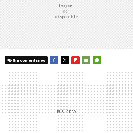
Sin comentarios
FACEBOOK
TWITTER
FLIPBOARD
E-
WHATSAPP
MAIL