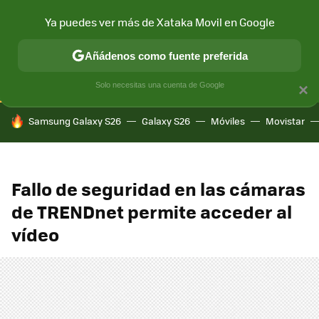
Ya puedes ver más de Xataka Movil en Google
CONECTIVIDAD
MÓVIL Y SOCIEDAD
APLICACIONES
COM
Añádenos como fuente preferida
Solo necesitas una cuenta de Google
×
HOY SE HABLA DE
Samsung Galaxy S26
Galaxy S26
Móviles
Movistar
Fallo de seguridad en las cámaras
de TRENDnet permite acceder al
vídeo