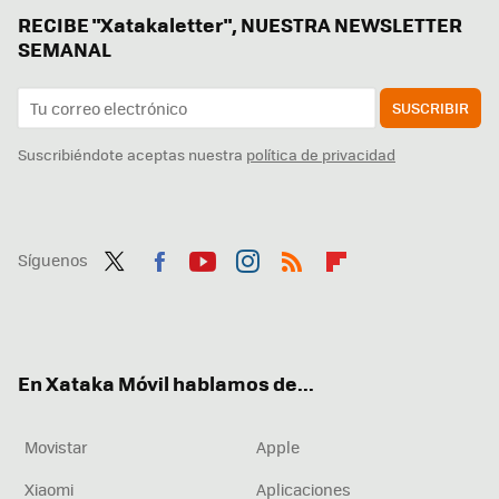
RECIBE "Xatakaletter", NUESTRA NEWSLETTER
SEMANAL
SUSCRIBIR
Suscribiéndote aceptas nuestra
política de privacidad
Síguenos
Twit
Fac
You
Inst
RSS
Flip
ter
ebo
tub
agr
boa
ok
e
am
rd
En Xataka Móvil hablamos de...
Movistar
Apple
Xiaomi
Aplicaciones