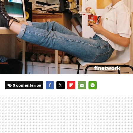
5 comentarios
FACEBOOK
TWITTER
FLIPBOARD
E-
WHATSAPP
MAIL