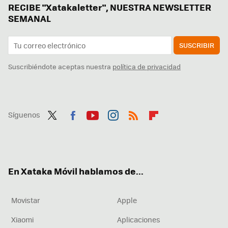
RECIBE "Xatakaletter", NUESTRA NEWSLETTER
SEMANAL
SUSCRIBIR
Suscribiéndote aceptas nuestra
política de privacidad
Síguenos
Twit
Fac
You
Inst
RSS
Flip
ter
ebo
tub
agr
boa
ok
e
am
rd
En Xataka Móvil hablamos de...
Movistar
Apple
Xiaomi
Aplicaciones