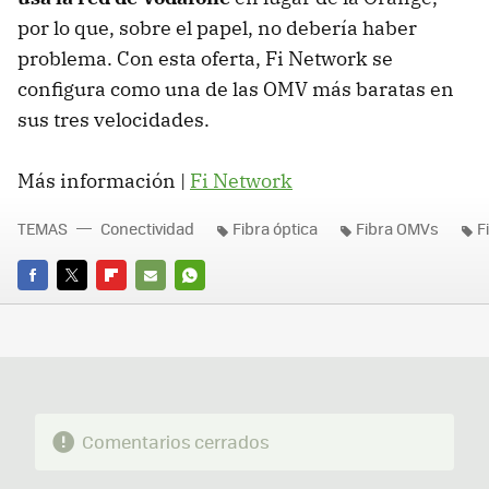
por lo que, sobre el papel, no debería haber
problema. Con esta oferta, Fi Network se
configura como una de las OMV más baratas en
sus tres velocidades.
Más información |
Fi Network
TEMAS
Conectividad
Fibra óptica
Fibra OMVs
F
FACEBOOK
TWITTER
FLIPBOARD
E-
WHATSAPP
MAIL
Comentarios cerrados