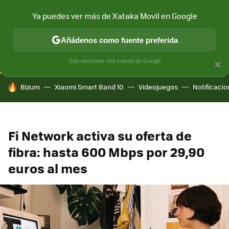
Ya puedes ver más de Xataka Movil en Google
CONECTIVIDAD
MÓVIL Y SOCIEDAD
APLICACIONES
COM
Añádenos como fuente preferida
Solo necesitas una cuenta de Google
×
HOY SE HABLA DE
Bizum
Xiaomi Smart Band 10
Videojuegos
Notificaci
Fi Network activa su oferta de
fibra: hasta 600 Mbps por 29,90
euros al mes