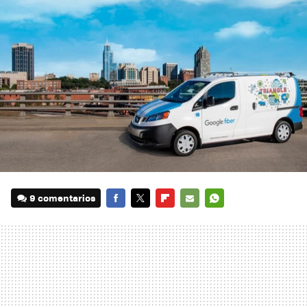
9 comentarios
FACEBOOK
TWITTER
FLIPBOARD
E-
WHATSAPP
MAIL