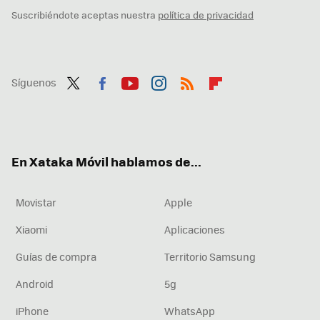
Suscribiéndote aceptas nuestra
política de privacidad
Síguenos
Twit
Fac
You
Inst
RSS
Flip
ter
ebo
tub
agr
boa
ok
e
am
rd
En Xataka Móvil hablamos de...
Movistar
Apple
Xiaomi
Aplicaciones
Guías de compra
Territorio Samsung
Android
5g
iPhone
WhatsApp