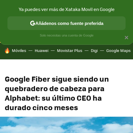
Ya puedes ver más de Xataka Movil en Google
CONECTIVIDAD
MÓVIL Y SOCIEDAD
APLICACIONES
COM
Añádenos como fuente preferida
Solo necesitas una cuenta de Google
×
HOY SE HABLA DE
Móviles
Huawei
Movistar Plus
Digi
Google Maps
Google Fiber sigue siendo un
quebradero de cabeza para
Alphabet: su último CEO ha
durado cinco meses