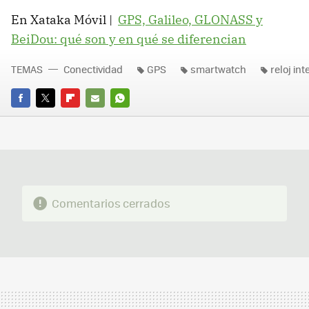
En Xataka Móvil |
GPS, Galileo, GLONASS y
BeiDou: qué son y en qué se diferencian
TEMAS
Conectividad
GPS
smartwatch
reloj int
FACEBOOK
TWITTER
FLIPBOARD
E-
WHATSAPP
MAIL
Comentarios cerrados