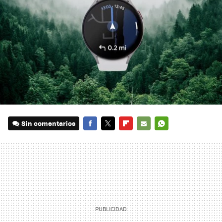
Sin comentarios
FACEBOOK
TWITTER
FLIPBOARD
E-
WHATSAPP
MAIL