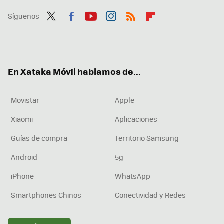
Síguenos
Twit
Fac
You
Inst
RSS
Flip
ter
ebo
tub
agr
boa
ok
e
am
rd
En Xataka Móvil hablamos de...
Movistar
Apple
Xiaomi
Aplicaciones
Guías de compra
Territorio Samsung
Android
5g
iPhone
WhatsApp
Smartphones Chinos
Conectividad y Redes