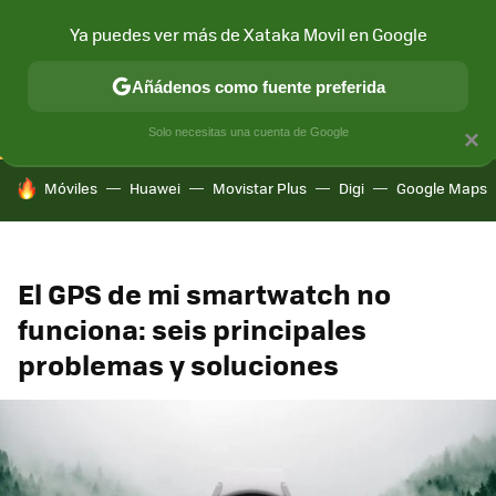
Ya puedes ver más de Xataka Movil en Google
CONECTIVIDAD
MÓVIL Y SOCIEDAD
APLICACIONES
COM
Añádenos como fuente preferida
Solo necesitas una cuenta de Google
×
HOY SE HABLA DE
Móviles
Huawei
Movistar Plus
Digi
Google Maps
El GPS de mi smartwatch no
funciona: seis principales
problemas y soluciones