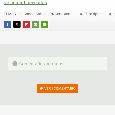
velocidad necesitas
TEMAS
Conectividad
Conexiones
Fibra óptica
I
FACEBOOK
TWITTER
FLIPBOARD
E-
WHATSAPP
MAIL
Comentarios cerrados
VER
1 COMENTARIO