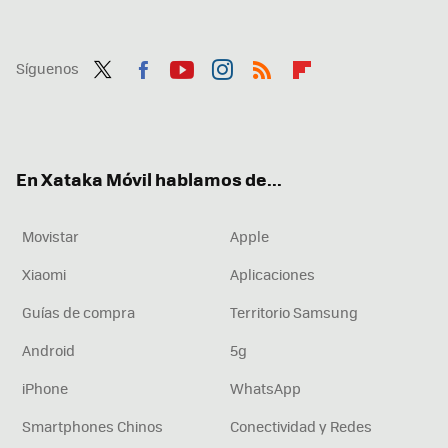
Síguenos
Twit
Fac
You
Inst
RSS
Flip
ter
ebo
tub
agr
boa
ok
e
am
rd
En Xataka Móvil hablamos de...
Movistar
Apple
Xiaomi
Aplicaciones
Guías de compra
Territorio Samsung
Android
5g
iPhone
WhatsApp
Smartphones Chinos
Conectividad y Redes