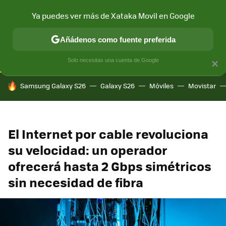
Ya puedes ver más de Xataka Movil en Google
CONECTIVIDAD
MÓVIL Y SOCIEDAD
APLICACIONES
COM
Añádenos como fuente preferida
Solo necesitas una cuenta de Google
×
HOY SE HABLA DE
Samsung Galaxy S26
Galaxy S26
Móviles
Movistar
El Internet por cable revoluciona
su velocidad: un operador
ofrecerá hasta 2 Gbps simétricos
sin necesidad de fibra