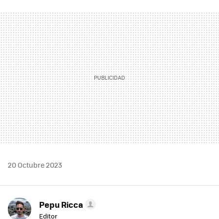
FACEBOOK
TWITTER
FLIPBOARD
E-
WHATSAPP
MAIL
20 Octubre 2023
Pepu Ricca
Editor