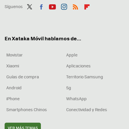
Síguenos
Twit
Fac
You
Inst
RSS
Flip
ter
ebo
tub
agr
boa
ok
e
am
rd
En Xataka Móvil hablamos de...
Movistar
Apple
Xiaomi
Aplicaciones
Guías de compra
Territorio Samsung
Android
5g
iPhone
WhatsApp
Smartphones Chinos
Conectividad y Redes
VER MÁS TEMAS