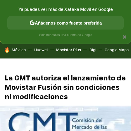
Ya puedes ver más de Xataka Movil en Google
CONECTIVIDAD
MÓVIL Y SOCIEDAD
APLICACIONES
COM
Añádenos como fuente preferida
Solo necesitas una cuenta de Google
×
HOY SE HABLA DE
Móviles
Huawei
Movistar Plus
Digi
Google Maps
La CMT autoriza el lanzamiento de
Movistar Fusión sin condiciones
ni modificaciones