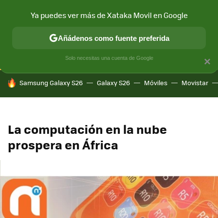
Ya puedes ver más de Xataka Movil en Google
CONECTIVIDAD
MÓVIL Y SOCIEDAD
APLICACIONES
COM
Añádenos como fuente preferida
Solo necesitas una cuenta de Google
×
HOY SE HABLA DE
Samsung Galaxy S26
Galaxy S26
Móviles
Movistar
La computación en la nube
prospera en África