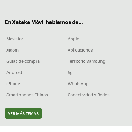
ter
ebo
tub
agr
boa
ok
e
am
rd
En Xataka Móvil hablamos de...
Movistar
Apple
Xiaomi
Aplicaciones
Guías de compra
Territorio Samsung
Android
5g
iPhone
WhatsApp
Smartphones Chinos
Conectividad y Redes
VER MÁS TEMAS