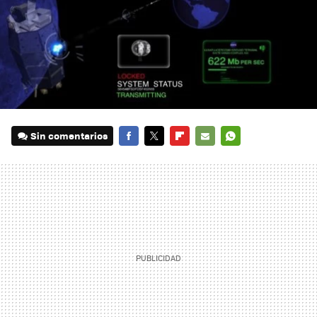
Sin comentarios
FACEBOOK
TWITTER
FLIPBOARD
E-
WHATSAPP
MAIL