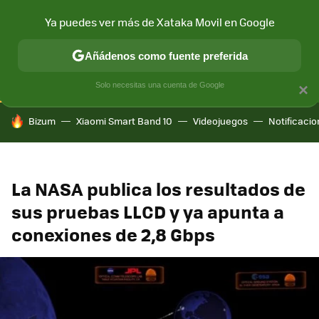
Ya puedes ver más de Xataka Movil en Google
CONECTIVIDAD
MÓVIL Y SOCIEDAD
APLICACIONES
COM
Añádenos como fuente preferida
Solo necesitas una cuenta de Google
×
HOY SE HABLA DE
Bizum
Xiaomi Smart Band 10
Videojuegos
Notificaci
La NASA publica los resultados de
sus pruebas LLCD y ya apunta a
conexiones de 2,8 Gbps