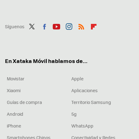
Síguenos
Twit
Fac
You
Inst
RSS
Flip
ter
ebo
tub
agr
boa
ok
e
am
rd
En Xataka Móvil hablamos de...
Movistar
Apple
Xiaomi
Aplicaciones
Guías de compra
Territorio Samsung
Android
5g
iPhone
WhatsApp
Smartphones Chinos
Conectividad y Redes