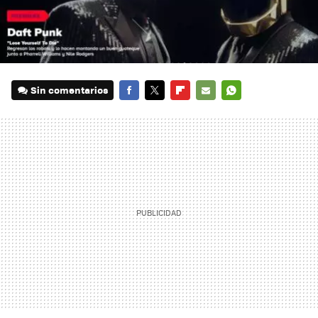
Sin comentarios
FACEBOOK
TWITTER
FLIPBOARD
E-
WHATSAPP
MAIL