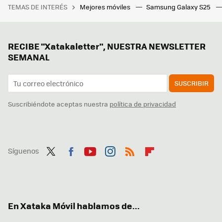
TEMAS DE INTERÉS
Mejores móviles
Samsung Galaxy S25
RECIBE "Xatakaletter", NUESTRA NEWSLETTER
SEMANAL
SUSCRIBIR
Suscribiéndote aceptas nuestra
política de privacidad
Síguenos
Twit
Fac
You
Inst
RSS
Flip
ter
ebo
tub
agr
boa
ok
e
am
rd
En Xataka Móvil hablamos de...