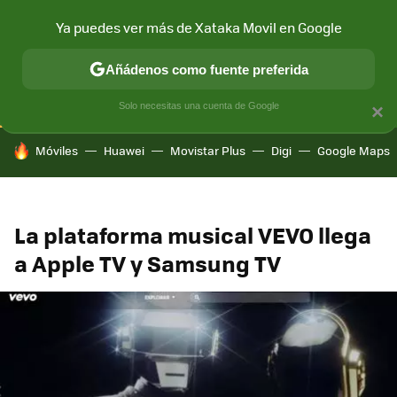
Ya puedes ver más de Xataka Movil en Google
CONECTIVIDAD
MÓVIL Y SOCIEDAD
APLICACIONES
COM
Añádenos como fuente preferida
Solo necesitas una cuenta de Google
×
HOY SE HABLA DE
Móviles
Huawei
Movistar Plus
Digi
Google Maps
La plataforma musical VEVO llega
a Apple TV y Samsung TV