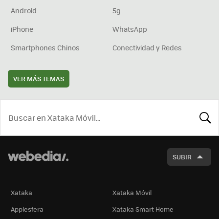
Android
5g
iPhone
WhatsApp
Smartphones Chinos
Conectividad y Redes
VER MÁS TEMAS
BUSCA
SUBIR
Xataka
Xataka Móvil
Applesfera
Xataka Smart Home