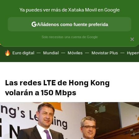
Ya puedes ver más de Xataka Movil en Google
CONECTIVIDAD
MÓVIL Y SOCIEDAD
APLICACIONES
COM
Añádenos como fuente preferida
Solo necesitas una cuenta de Google
×
HOY SE HABLA DE
Euro digital
Mundial
Móviles
Movistar Plus
Hyper
Las redes LTE de Hong Kong
volarán a 150 Mbps