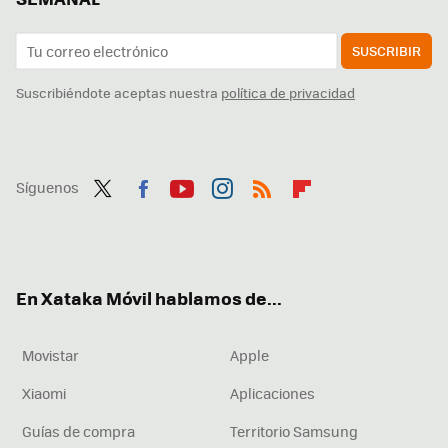
SUSCRIBIR
Suscribiéndote aceptas nuestra
política de privacidad
Síguenos
Twit
Fac
You
Inst
RSS
Flip
ter
ebo
tub
agr
boa
ok
e
am
rd
En Xataka Móvil hablamos de...
Movistar
Apple
Xiaomi
Aplicaciones
Guías de compra
Territorio Samsung