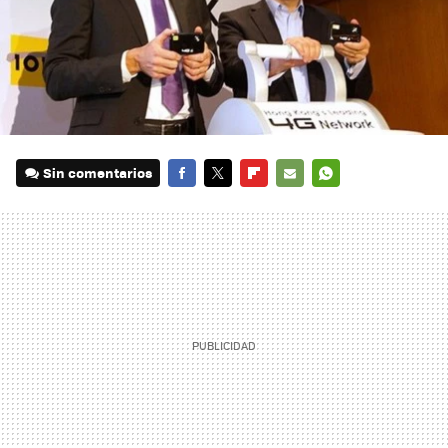
Sin comentarios
FACEBOOK
TWITTER
FLIPBOARD
E-
WHATSAPP
MAIL